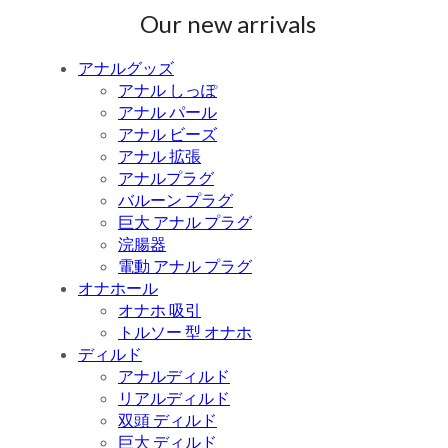
Our new arrivals
アナルグッズ
アナル しっぽ
アナル パール
アナル ビーズ
アナル 拡張
アナルプラグ
バルーン プラグ
巨大 アナル プラグ
浣腸器
電動 アナル プラグ
オナホール
オナホ 吸引
トルソー 型 オナホ
ディルド
アナルディルド
リアルディルド
双頭 ディルド
巨大 ディルド