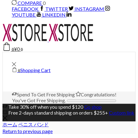
COMPARE
0
FACEBOOK
TWITTER
INSTAGRAM
YOUTUBE
LINKEDIN
¥
0
0
0
Shopping Cart
0
Spend
To Get Free Shipping
Congratulations!
You've Got Free Shipping.
Take 30% off when you spend $120
Go shop
Free 2-days standard shipping on orders $255+
Custom link
ホーム
ペニス バンド
Return to previous page