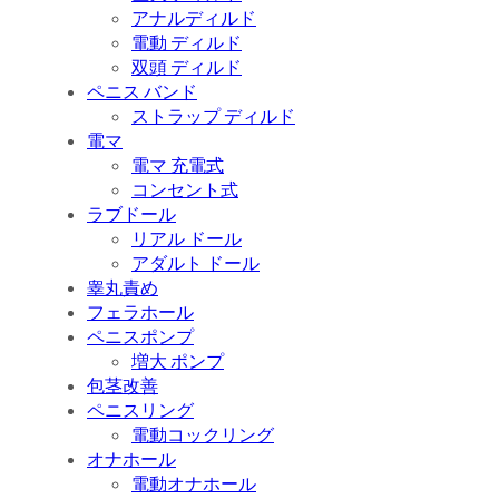
アナルディルド
電動 ディルド
双頭 ディルド
ペニス バンド
ストラップ ディルド
電マ
電マ 充電式
コンセント式
ラブドール
リアル ドール
アダルト ドール
睾丸責め
フェラホール
ペニスポンプ
増大 ポンプ
包茎改善
ペニスリング
電動コックリング
オナホール
電動オナホール