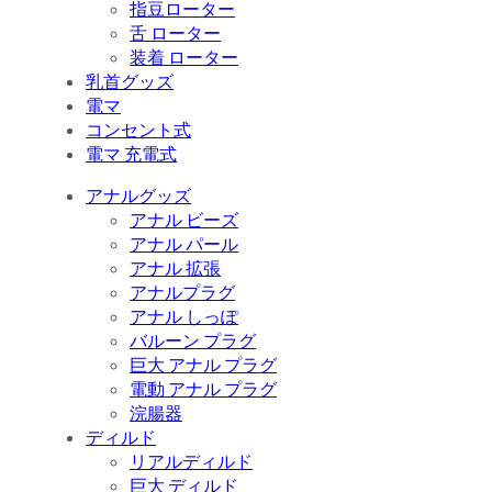
指豆ローター
舌 ローター
装着 ローター
乳首グッズ
電マ
コンセント式
電マ 充電式
アナルグッズ
アナル ビーズ
アナル パール
アナル 拡張
アナルプラグ
アナル しっぽ
バルーン プラグ
巨大 アナル プラグ
電動 アナル プラグ
浣腸器
ディルド
リアルディルド
巨大 ディルド