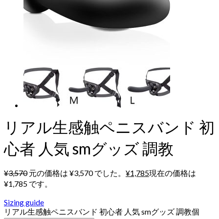
リアル生感触ペニスバンド 初
心者 人気 smグッズ 調教
¥
3,570
元の価格は ¥3,570 でした。
¥
1,785
現在の価格は
¥1,785 です。
Sizing guide
リアル生感触ペニスバンド 初心者 人気 smグッズ 調教個