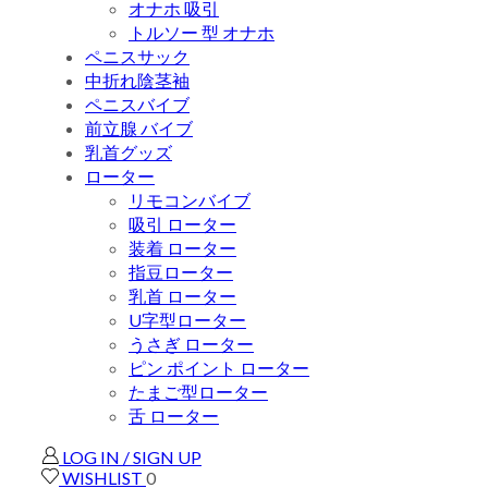
オナホ 吸引
トルソー 型 オナホ
ペニスサック
中折れ陰茎袖
ペニスバイブ
前立腺 バイブ
乳首グッズ
ローター
リモコンバイブ
吸引 ローター
装着 ローター
指豆ローター
乳首 ローター
U字型ローター
うさぎ ローター
ピン ポイント ローター
たまご型ローター
舌 ローター
LOG IN / SIGN UP
WISHLIST
0