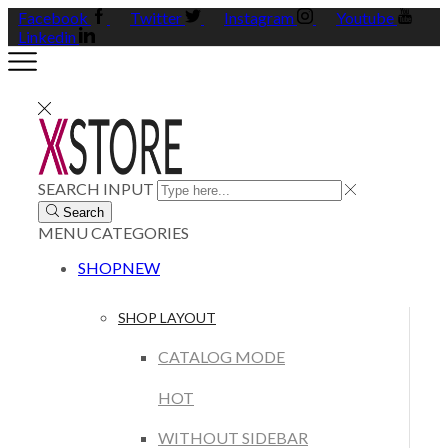
Facebook
Twitter
Instagram
Youtube
Linkedin
SEARCH INPUT
Search
MENU
CATEGORIES
SHOP
NEW
SHOP LAYOUT
CATALOG MODE
HOT
WITHOUT SIDEBAR