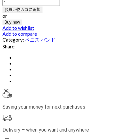
お買い物カゴに追加
or
Buy now
Add to wishlist
Add to compare
Category:
ペニス バンド
Share:
Saving your money for next purchases
Delivery – when you want and anywhere