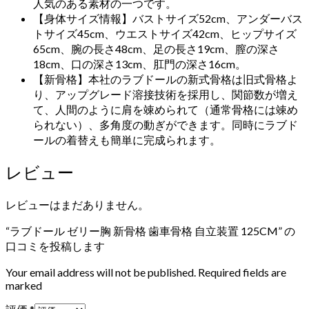
人気のある素材の一つです。
【身体サイズ情報】バストサイズ52cm、アンダーバス
トサイズ45cm、ウエストサイズ42cm、ヒップサイズ
65cm、腕の長さ48cm、足の長さ19cm、膣の深さ
18cm、口の深さ13cm、肛門の深さ16cm。
【新骨格】本社のラブドールの新式骨格は旧式骨格よ
り、アップグレード溶接技術を採用し、関節数が増え
て、人間のように肩を竦められて（通常骨格には竦め
られない）、多角度の動ぎができます。同時にラブド
ールの着替えも簡単に完成られます。
レビュー
レビューはまだありません。
“ラブドール ゼリー胸 新骨格 歯車骨格 自立装置 125CM” の
口コミを投稿します
Your email address will not be published. Required fields are
marked