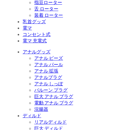
指豆ローター
舌 ローター
装着 ローター
乳首グッズ
電マ
コンセント式
電マ 充電式
アナルグッズ
アナル ビーズ
アナル パール
アナル 拡張
アナルプラグ
アナル しっぽ
バルーン プラグ
巨大 アナル プラグ
電動 アナル プラグ
浣腸器
ディルド
リアルディルド
巨大 ディルド