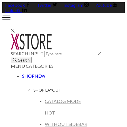
Facebook
Twitter
Instagram
Youtube
Linkedin
SEARCH INPUT
Search
MENU
CATEGORIES
SHOP
NEW
SHOP LAYOUT
CATALOG MODE
HOT
WITHOUT SIDEBAR