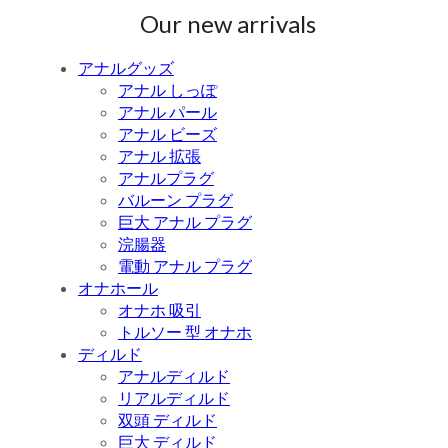
Our new arrivals
アナルグッズ
アナル しっぽ
アナル パール
アナル ビーズ
アナル 拡張
アナルプラグ
バルーン プラグ
巨大 アナル プラグ
浣腸器
電動 アナル プラグ
オナホール
オナホ 吸引
トルソー 型 オナホ
ディルド
アナルディルド
リアルディルド
双頭 ディルド
巨大 ディルド