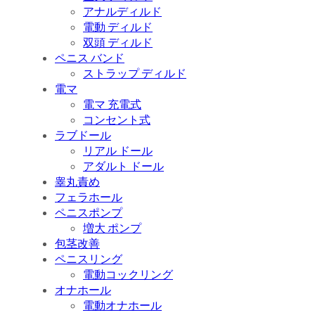
アナルディルド
電動 ディルド
双頭 ディルド
ペニス バンド
ストラップ ディルド
電マ
電マ 充電式
コンセント式
ラブドール
リアル ドール
アダルト ドール
睾丸責め
フェラホール
ペニスポンプ
増大 ポンプ
包茎改善
ペニスリング
電動コックリング
オナホール
電動オナホール