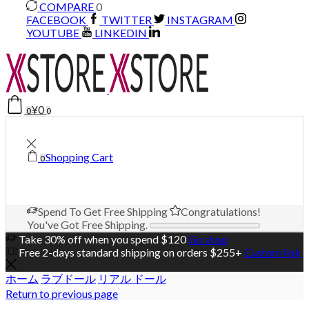
COMPARE
0
FACEBOOK
TWITTER
INSTAGRAM
YOUTUBE
LINKEDIN
¥
0
0
0
Shopping Cart
0
Spend
To Get Free Shipping
Congratulations!
You've Got Free Shipping.
Take 30% off when you spend $120
Go shop
Free 2-days standard shipping on orders $255+
Custom link
ホーム
ラブドール
リアル ドール
Return to previous page