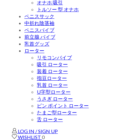
オナホ 吸引
トルソー 型 オナホ
ペニスサック
中折れ陰茎袖
ペニスバイブ
前立腺 バイブ
乳首グッズ
ローター
リモコンバイブ
吸引 ローター
装着 ローター
指豆ローター
乳首 ローター
U字型ローター
うさぎ ローター
ピン ポイント ローター
たまご型ローター
舌 ローター
LOG IN / SIGN UP
WISHLIST
0