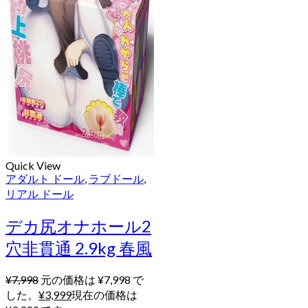
Quick View
アダルト ドール
,
ラブドール
,
リアル ドール
デカ尻オナホール2
穴非貫通 2.9kg 春風
¥
7,998
元の価格は ¥7,998 で
した。
¥
3,999
現在の価格は