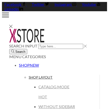
Facebook
Twitter
Instagram
Youtube
Linkedin
SEARCH INPUT
Search
MENU
CATEGORIES
SHOP
NEW
SHOP LAYOUT
CATALOG MODE
HOT
WITHOUT SIDEBAR