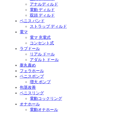
アナルディルド
電動 ディルド
双頭 ディルド
ペニス バンド
ストラップ ディルド
電マ
電マ 充電式
コンセント式
ラブドール
リアル ドール
アダルト ドール
睾丸責め
フェラホール
ペニスポンプ
増大 ポンプ
包茎改善
ペニスリング
電動コックリング
オナホール
電動オナホール