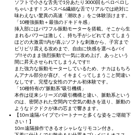
ソフトで小さな舌先で1分あたり3000回もペロペロし
ちゃいます！スベスベ&繊細な舌でリアルでは絶対に
味わえない驚異の高速「潮吹き」をご体験頂けます。
「10種強振動＋最強のドキドキ感」
挿入部にはパワフル振動モーターを搭載。そこから生
まれるパワーは激しく、持ち手がシビれてきてしまう
ほどの大激震!!内が喜ぶソフトな刺激から、子宮まで
ビリビリ震える攻めまで、自由に快感を選べるバイ
ブ!!そのまま強烈振動で一気に攻め上げ、あっという
間に昇天させられてしまうんです!!
また強力な振動モーターしているため、ナカはもちろ
んアナル部分が喜び、イキまくってしまうこと間違い
なしです。完璧な女性のアナル初体験です。
「10種特有の“脈動系”吸引機構」
本作は従来シリーズの吸引機構と違い、脈動系という
のは、密閉された空間内で空気の動きを送り、脈動の
ようなドクドクが体の芯まで響きます。
【10ｍ遠隔バイブでパートナーと多くな姿をご堪能下
さい！】
10ｍ遠隔操作できるオシャレなリモコン付き。
下着に仕込んでお散歩＆お仕置きプレイにもオスス