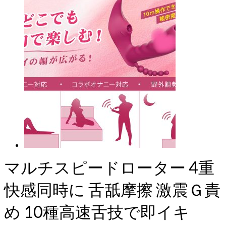
マルチスピードローター 4重
快感同時に 舌舐摩擦 激震Ｇ責
め 10種高速舌技で即イキ