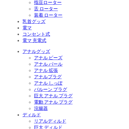
指豆ローター
舌 ローター
装着 ローター
乳首グッズ
電マ
コンセント式
電マ 充電式
アナルグッズ
アナル ビーズ
アナル パール
アナル 拡張
アナルプラグ
アナル しっぽ
バルーン プラグ
巨大 アナル プラグ
電動 アナル プラグ
浣腸器
ディルド
リアルディルド
巨大 ディルド