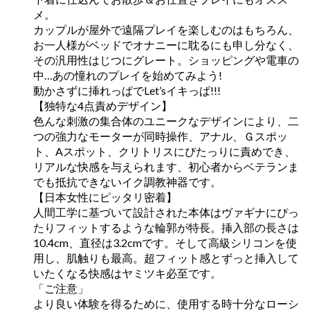
メ。
カップルが屋外で遠隔プレイを楽しむのはもちろん、
お一人様がベッドでオナニーに耽るにも申し分なく、
その汎用性はじつにグレート。ショッピングや電車の
中…あの憧れのプレイを始めてみよう!
動かさずに挿れっぱでLet’sイキっぱ!!!
【独特な4点責めデザイン】
色んな刺激の集合体のユニークなデザインにより、二
つの強力なモーターが同時操作、アナル、Ｇスポッ
ト、Aスポット、クリトリスにぴたっりに責めでき、
リアルな快感を与えられます、初心者からベテランま
でも抵抗できないイク調教神器です。
【日本女性にピッタリ密着】
人間工学に基づいて設計された本体はヴァギナにぴっ
たりフィットするような輪郭が特長。挿入部の長さは
10.4cm、直径は3.2cmです。そして高級シリコンを使
用し、肌触りも最高。超フィット感とずっと挿入して
いたくなる快感はヤミツキ必至です。
「ご注意」
より良い体験を得るために、使用する時十分なローシ