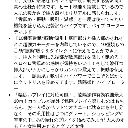
で、女性の敏感なポイントを一度に刺激する贅沢3点
責め仕様が特徴です。ヒート機能を搭載しているので
人肌の暖かさで挿入感がよりリアルに感じられます。
「舌舐め・振動・吸引・温感」と一度は使ってみたい
機能を盛り込んだ贅沢なバイブです。バイブ ローター
ディルド
【10種類舌舐*振動*吸引】底面部分と挿入部のそれぞ
れに超強力モーターを内蔵しているので、10種類もの
舌舐*振動*吸引をダイレクトに伝えることができま
す。挿入と同時に先端部が敏感部分を激しく舐める！
ペロペロ舌舐めの感触が気持ちいい！！そして波打つ
挿入部がナカにしっかりガンガン震えて、振動を伝え
ます。「脈動系」吸引もハイパワーでここぞとばかり
にクリトリスを攻め立てます。遠隔操作 バイブ ロータ
ー
「幅広いプレイに対応可能！」遠隔操作有効範囲最大
10ｍ！カップルが屋外で遠隔プレイを楽しむのはもち
ろん、お一人様がベッドでオナニーに耽るにも申し分
なく、その汎用性はじつにグレート。ショッピングや
電車の中…あの憧れのプレイを始めてみよう! 大人のオ
モチャ女性用 あだるとグッズ 女性