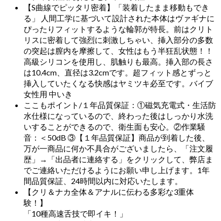
【S曲線でピッタリ密着】「装着したまま移動もでき
る」 人間工学に基づいて設計された本体はヴァギナに
ぴったりフィットするような輪郭が特長。前はクリト
リスに密着して強烈に刺激しちゃい、挿入部分の多数
の突起は膣内を摩擦して、女性はもう半狂乱状態！！
高級シリコンを使用し、肌触りも最高。挿入部の長さ
は10.4cm、直径は3.2cmです。超フィット感とずっと
挿入していたくなる快感はヤミツキ必至です。バイブ
女性用 中いき
ここもポイント/１年品質保証：①磁気充電式・生活防
水仕様になっているので、終わった後はしっかり水洗
いすることができるので、衛生面も安心。②作業騒
音：＜50dB ③【１年品質保証】商品が到着した後、
万が一商品に何か不具合がございましたら、「注文履
歴」→「出品者に連絡する」をクリックして、弊店ま
でご連絡いただけるようにお願い申し上げます。1年
間品質保証、24時間以内に対応いたします。
【クリ＆ナカ全体＆アナルに伝わる多彩な3重体
験！】
「10種高速舌技で即イキ！」