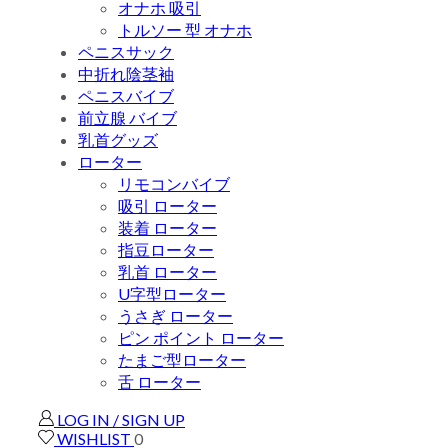
オナホ 吸引
トルソー 型 オナホ
ペニスサック
中折れ陰茎袖
ペニスバイブ
前立腺 バイブ
乳首グッズ
ローター
リモコンバイブ
吸引 ローター
装着 ローター
指豆ローター
乳首 ローター
U字型ローター
うさぎ ローター
ピン ポイント ローター
たまご型ローター
舌 ローター
LOG IN / SIGN UP
WISHLIST
0