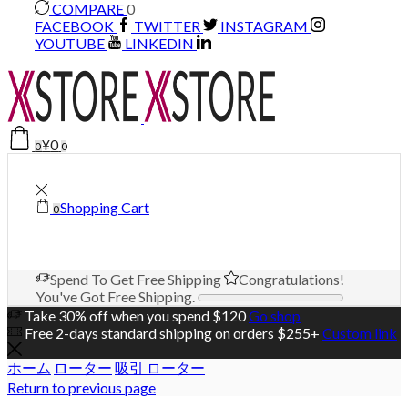
COMPARE
0
FACEBOOK
TWITTER
INSTAGRAM
YOUTUBE
LINKEDIN
¥
0
0
0
Shopping Cart
0
Spend
To Get Free Shipping
Congratulations!
You've Got Free Shipping.
Take 30% off when you spend $120
Go shop
Free 2-days standard shipping on orders $255+
Custom link
ホーム
ローター
吸引 ローター
Return to previous page