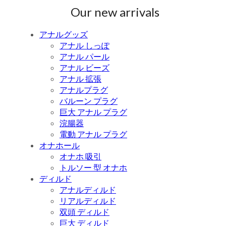
Our new arrivals
アナルグッズ
アナル しっぽ
アナル パール
アナル ビーズ
アナル 拡張
アナルプラグ
バルーン プラグ
巨大 アナル プラグ
浣腸器
電動 アナル プラグ
オナホール
オナホ 吸引
トルソー 型 オナホ
ディルド
アナルディルド
リアルディルド
双頭 ディルド
巨大 ディルド