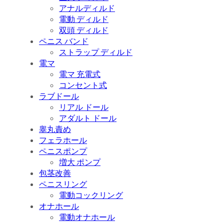
アナルディルド
電動 ディルド
双頭 ディルド
ペニス バンド
ストラップ ディルド
電マ
電マ 充電式
コンセント式
ラブドール
リアル ドール
アダルト ドール
睾丸責め
フェラホール
ペニスポンプ
増大 ポンプ
包茎改善
ペニスリング
電動コックリング
オナホール
電動オナホール