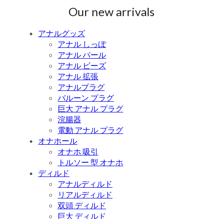
Our new arrivals
アナルグッズ
アナル しっぽ
アナル パール
アナル ビーズ
アナル 拡張
アナルプラグ
バルーン プラグ
巨大 アナル プラグ
浣腸器
電動 アナル プラグ
オナホール
オナホ 吸引
トルソー 型 オナホ
ディルド
アナルディルド
リアルディルド
双頭 ディルド
巨大 ディルド