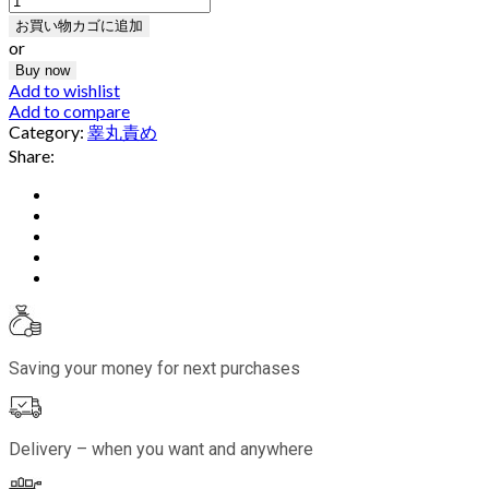
お買い物カゴに追加
or
Buy now
Add to wishlist
Add to compare
Category:
睾丸責め
Share:
Saving your money for next purchases
Delivery – when you want and anywhere