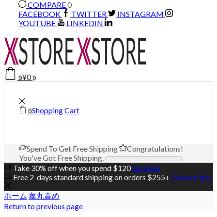
COMPARE
0
FACEBOOK
TWITTER
INSTAGRAM
YOUTUBE
LINKEDIN
¥
0
0
0
Shopping Cart
0
Spend
To Get Free Shipping
Congratulations!
You've Got Free Shipping.
Take 30% off when you spend $120
Go shop
Free 2-days standard shipping on orders $255+
Custom link
ホーム
睾丸責め
Return to previous page