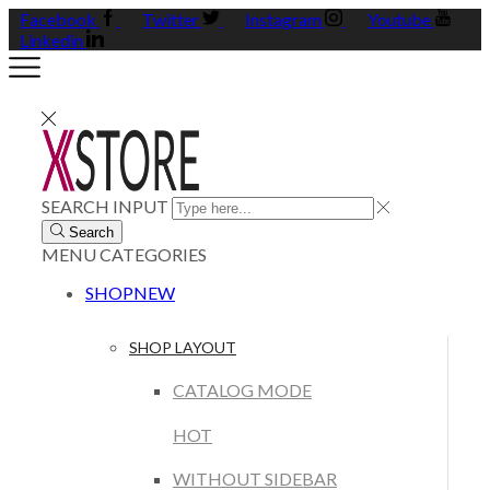
Facebook
Twitter
Instagram
Youtube
Linkedin
SEARCH INPUT
Search
MENU
CATEGORIES
SHOP
NEW
SHOP LAYOUT
CATALOG MODE
HOT
WITHOUT SIDEBAR