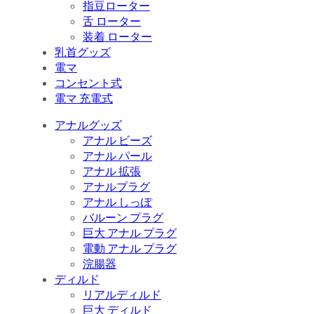
指豆ローター
舌 ローター
装着 ローター
乳首グッズ
電マ
コンセント式
電マ 充電式
アナルグッズ
アナル ビーズ
アナル パール
アナル 拡張
アナルプラグ
アナル しっぽ
バルーン プラグ
巨大 アナル プラグ
電動 アナル プラグ
浣腸器
ディルド
リアルディルド
巨大 ディルド