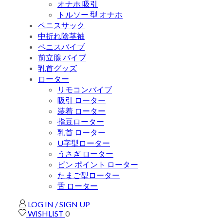
オナホ 吸引
トルソー 型 オナホ
ペニスサック
中折れ陰茎袖
ペニスバイブ
前立腺 バイブ
乳首グッズ
ローター
リモコンバイブ
吸引 ローター
装着 ローター
指豆ローター
乳首 ローター
U字型ローター
うさぎ ローター
ピン ポイント ローター
たまご型ローター
舌 ローター
LOG IN / SIGN UP
WISHLIST
0