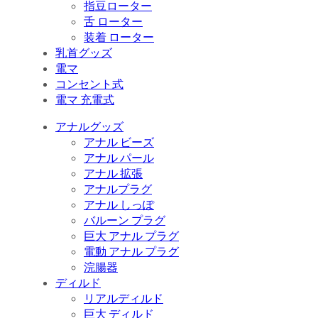
指豆ローター
舌 ローター
装着 ローター
乳首グッズ
電マ
コンセント式
電マ 充電式
アナルグッズ
アナル ビーズ
アナル パール
アナル 拡張
アナルプラグ
アナル しっぽ
バルーン プラグ
巨大 アナル プラグ
電動 アナル プラグ
浣腸器
ディルド
リアルディルド
巨大 ディルド