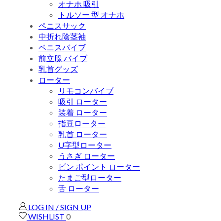
オナホ 吸引
トルソー 型 オナホ
ペニスサック
中折れ陰茎袖
ペニスバイブ
前立腺 バイブ
乳首グッズ
ローター
リモコンバイブ
吸引 ローター
装着 ローター
指豆ローター
乳首 ローター
U字型ローター
うさぎ ローター
ピン ポイント ローター
たまご型ローター
舌 ローター
LOG IN / SIGN UP
WISHLIST
0