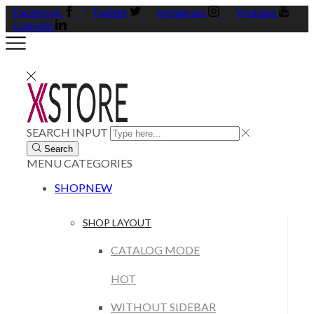
Facebook
Twitter
Instagram
Youtube
Linkedin
SEARCH INPUT
Search
MENU
CATEGORIES
SHOP
NEW
SHOP LAYOUT
CATALOG MODE
HOT
WITHOUT SIDEBAR