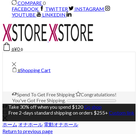
COMPARE
0
FACEBOOK
TWITTER
INSTAGRAM
YOUTUBE
LINKEDIN
¥
0
0
0
Shopping Cart
0
Spend
To Get Free Shipping
Congratulations!
You've Got Free Shipping.
Take 30% off when you spend $120
Go shop
Free 2-days standard shipping on orders $255+
Custom link
ホーム
オナホール
電動オナホール
Return to previous page