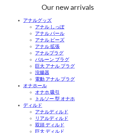
Our new arrivals
アナルグッズ
アナル しっぽ
アナル パール
アナル ビーズ
アナル 拡張
アナルプラグ
バルーン プラグ
巨大 アナル プラグ
浣腸器
電動 アナル プラグ
オナホール
オナホ 吸引
トルソー 型 オナホ
ディルド
アナルディルド
リアルディルド
双頭 ディルド
巨大 ディルド