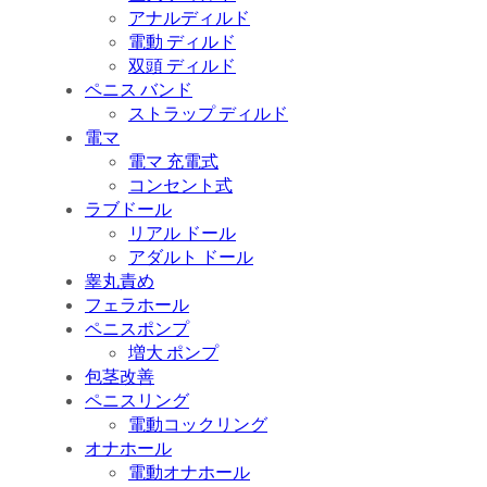
アナルディルド
電動 ディルド
双頭 ディルド
ペニス バンド
ストラップ ディルド
電マ
電マ 充電式
コンセント式
ラブドール
リアル ドール
アダルト ドール
睾丸責め
フェラホール
ペニスポンプ
増大 ポンプ
包茎改善
ペニスリング
電動コックリング
オナホール
電動オナホール