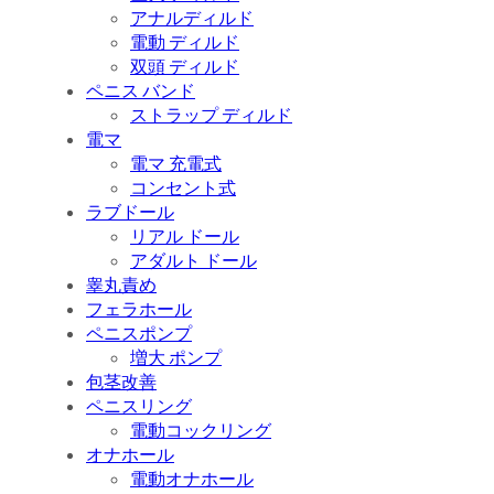
アナルディルド
電動 ディルド
双頭 ディルド
ペニス バンド
ストラップ ディルド
電マ
電マ 充電式
コンセント式
ラブドール
リアル ドール
アダルト ドール
睾丸責め
フェラホール
ペニスポンプ
増大 ポンプ
包茎改善
ペニスリング
電動コックリング
オナホール
電動オナホール