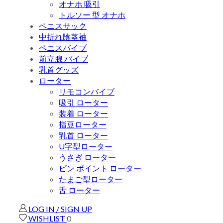
オナホ 吸引
トルソー 型 オナホ
ペニスサック
中折れ陰茎袖
ペニスバイブ
前立腺 バイブ
乳首グッズ
ローター
リモコンバイブ
吸引 ローター
装着 ローター
指豆ローター
乳首 ローター
U字型ローター
うさぎ ローター
ピン ポイント ローター
たまご型ローター
舌 ローター
LOG IN / SIGN UP
WISHLIST
0