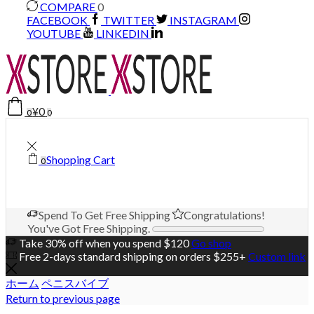
COMPARE
0
FACEBOOK
TWITTER
INSTAGRAM
YOUTUBE
LINKEDIN
¥
0
0
0
Shopping Cart
0
Spend
To Get Free Shipping
Congratulations!
You've Got Free Shipping.
Take 30% off when you spend $120
Go shop
Free 2-days standard shipping on orders $255+
Custom link
ホーム
ペニスバイブ
Return to previous page