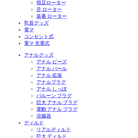
指豆ローター
舌 ローター
装着 ローター
乳首グッズ
電マ
コンセント式
電マ 充電式
アナルグッズ
アナル ビーズ
アナル パール
アナル 拡張
アナルプラグ
アナル しっぽ
バルーン プラグ
巨大 アナル プラグ
電動 アナル プラグ
浣腸器
ディルド
リアルディルド
巨大 ディルド