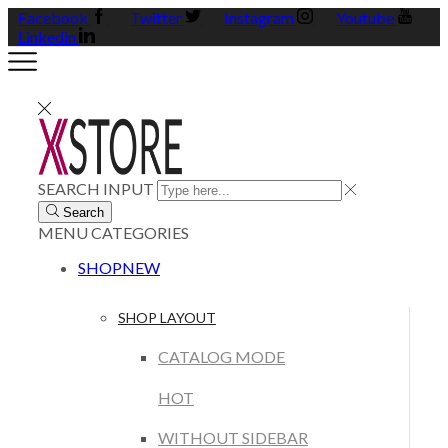
Facebook
Twitter
Instagram
Youtube
Linkedin
SEARCH INPUT
Search
MENU
CATEGORIES
SHOP
NEW
SHOP LAYOUT
CATALOG MODE
HOT
WITHOUT SIDEBAR