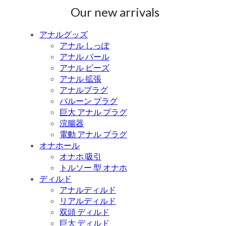
Our new arrivals
アナルグッズ
アナル しっぽ
アナル パール
アナル ビーズ
アナル 拡張
アナルプラグ
バルーン プラグ
巨大 アナル プラグ
浣腸器
電動 アナル プラグ
オナホール
オナホ 吸引
トルソー 型 オナホ
ディルド
アナルディルド
リアルディルド
双頭 ディルド
巨大 ディルド