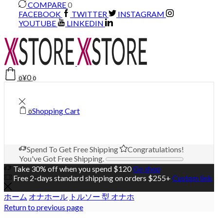
COMPARE
0
FACEBOOK
TWITTER
INSTAGRAM
YOUTUBE
LINKEDIN
¥
0
0
0
Shopping Cart
0
Spend
To Get Free Shipping
Congratulations!
You've Got Free Shipping.
Take 30% off when you spend $120
Go shop
Free 2-days standard shipping on orders $255+
Custom link
ホーム
オナホール
トルソー 型 オナホ
Return to previous page