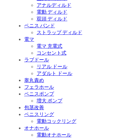
アナルディルド
電動 ディルド
双頭 ディルド
ペニス バンド
ストラップ ディルド
電マ
電マ 充電式
コンセント式
ラブドール
リアル ドール
アダルト ドール
睾丸責め
フェラホール
ペニスポンプ
増大 ポンプ
包茎改善
ペニスリング
電動コックリング
オナホール
電動オナホール