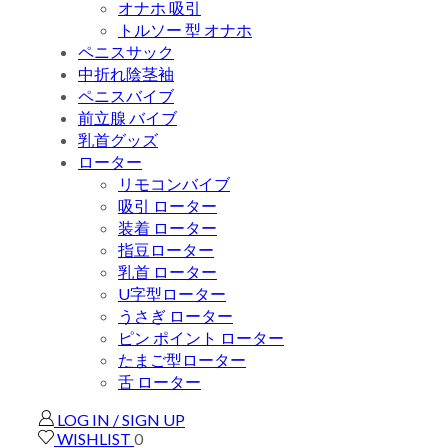
オナホ 吸引
トルソー 型 オナホ
ペニスサック
中折れ陰茎袖
ペニスバイブ
前立腺 バイブ
乳首グッズ
ローター
リモコンバイブ
吸引 ローター
装着 ローター
指豆ローター
乳首 ローター
U字型ローター
うさぎ ローター
ピン ポイント ローター
たまご型ローター
舌 ローター
LOG IN / SIGN UP
WISHLIST
0