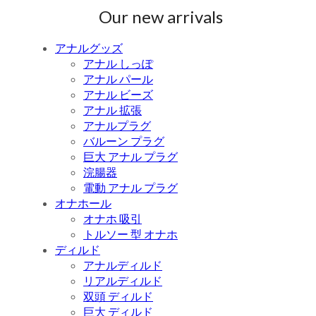
Our new arrivals
アナルグッズ
アナル しっぽ
アナル パール
アナル ビーズ
アナル 拡張
アナルプラグ
バルーン プラグ
巨大 アナル プラグ
浣腸器
電動 アナル プラグ
オナホール
オナホ 吸引
トルソー 型 オナホ
ディルド
アナルディルド
リアルディルド
双頭 ディルド
巨大 ディルド