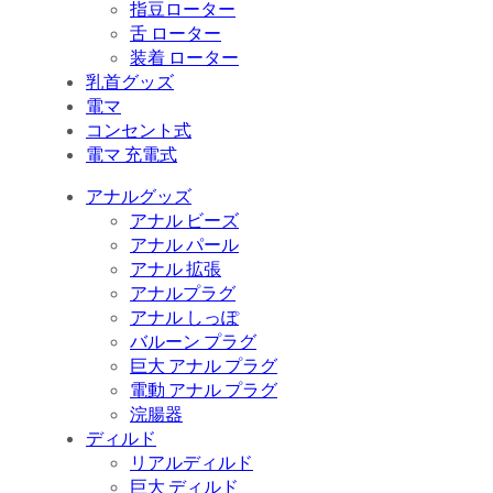
指豆ローター
舌 ローター
装着 ローター
乳首グッズ
電マ
コンセント式
電マ 充電式
アナルグッズ
アナル ビーズ
アナル パール
アナル 拡張
アナルプラグ
アナル しっぽ
バルーン プラグ
巨大 アナル プラグ
電動 アナル プラグ
浣腸器
ディルド
リアルディルド
巨大 ディルド