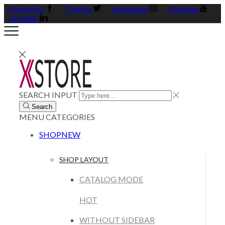
Facebook
Twitter
Instagram
Youtube
Linkedin
SEARCH INPUT
Search
MENU
CATEGORIES
SHOP
NEW
SHOP LAYOUT
CATALOG MODE
HOT
WITHOUT SIDEBAR