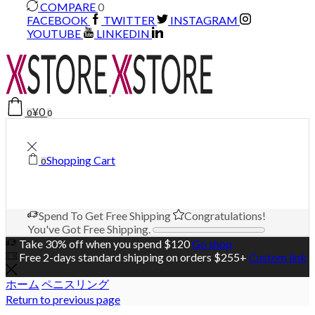
COMPARE
0
FACEBOOK
TWITTER
INSTAGRAM
YOUTUBE
LINKEDIN
¥
0
0
0
Shopping Cart
0
Spend
To Get Free Shipping
Congratulations!
You've Got Free Shipping.
Take 30% off when you spend $120
Go shop
Free 2-days standard shipping on orders $255+
Custom link
ホーム
ペニスリング
Return to previous page