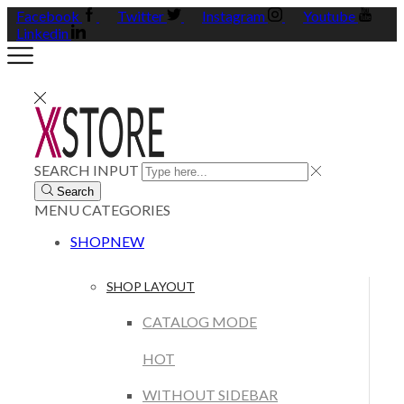
Facebook
Twitter
Instagram
Youtube
Linkedin
SEARCH INPUT
Search
MENU
CATEGORIES
SHOP
NEW
SHOP LAYOUT
CATALOG MODE
HOT
WITHOUT SIDEBAR