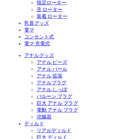
指豆ローター
舌 ローター
装着 ローター
乳首グッズ
電マ
コンセント式
電マ 充電式
アナルグッズ
アナル ビーズ
アナル パール
アナル 拡張
アナルプラグ
アナル しっぽ
バルーン プラグ
巨大 アナル プラグ
電動 アナル プラグ
浣腸器
ディルド
リアルディルド
巨大 ディルド