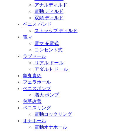
アナルディルド
電動 ディルド
双頭 ディルド
ペニス バンド
ストラップ ディルド
電マ
電マ 充電式
コンセント式
ラブドール
リアル ドール
アダルト ドール
睾丸責め
フェラホール
ペニスポンプ
増大 ポンプ
包茎改善
ペニスリング
電動コックリング
オナホール
電動オナホール