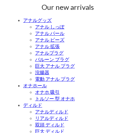
Our new arrivals
アナルグッズ
アナル しっぽ
アナル パール
アナル ビーズ
アナル 拡張
アナルプラグ
バルーン プラグ
巨大 アナル プラグ
浣腸器
電動 アナル プラグ
オナホール
オナホ 吸引
トルソー 型 オナホ
ディルド
アナルディルド
リアルディルド
双頭 ディルド
巨大 ディルド