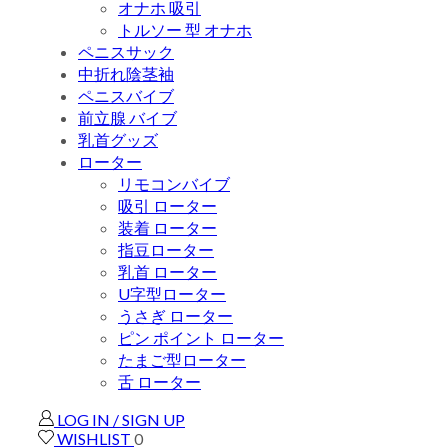
オナホ 吸引
トルソー 型 オナホ
ペニスサック
中折れ陰茎袖
ペニスバイブ
前立腺 バイブ
乳首グッズ
ローター
リモコンバイブ
吸引 ローター
装着 ローター
指豆ローター
乳首 ローター
U字型ローター
うさぎ ローター
ピン ポイント ローター
たまご型ローター
舌 ローター
LOG IN / SIGN UP
WISHLIST
0