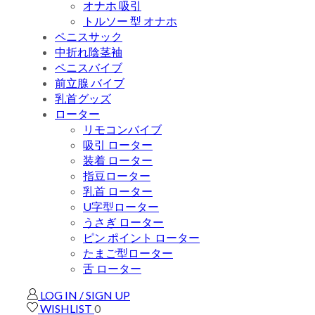
オナホ 吸引
トルソー 型 オナホ
ペニスサック
中折れ陰茎袖
ペニスバイブ
前立腺 バイブ
乳首グッズ
ローター
リモコンバイブ
吸引 ローター
装着 ローター
指豆ローター
乳首 ローター
U字型ローター
うさぎ ローター
ピン ポイント ローター
たまご型ローター
舌 ローター
LOG IN / SIGN UP
WISHLIST
0