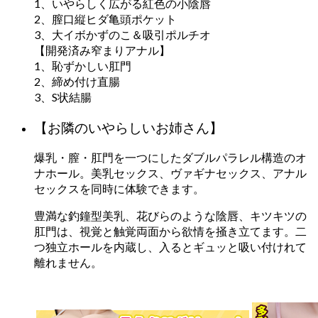
1、いやらしく広がる紅色の小陰唇
2、膣口縦ヒダ亀頭ポケット
3、大イボかずのこ＆吸引ポルチオ
【開発済み窄まりアナル】
1、恥ずかしい肛門
2、締め付け直腸
3、S状結腸
【お隣のいやらしいお姉さん】
爆乳・膣・肛門を一つにしたダブルパラレル構造のオ
ナホール。美乳セックス、ヴァギナセックス、アナル
セックスを同時に体験できます。
豊満な釣鐘型美乳、花びらのような陰唇、キツキツの
肛門は、視覚と触覚両面から欲情を掻き立てます。二
つ独立ホールを内蔵し、入るとギュッと吸い付けれて
離れません。