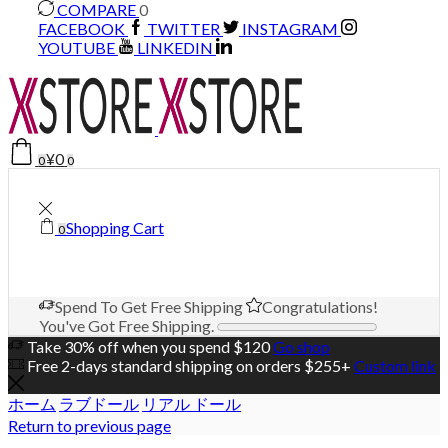
COMPARE
0
FACEBOOK
TWITTER
INSTAGRAM
YOUTUBE
LINKEDIN
¥
0
0
0
Shopping Cart
0
Spend
To Get Free Shipping
Congratulations!
You've Got Free Shipping.
Take 30% off when you spend $120
Go shop
Free 2-days standard shipping on orders $255+
Custom link
ホーム
ラブドール
リアル ドール
Return to previous page