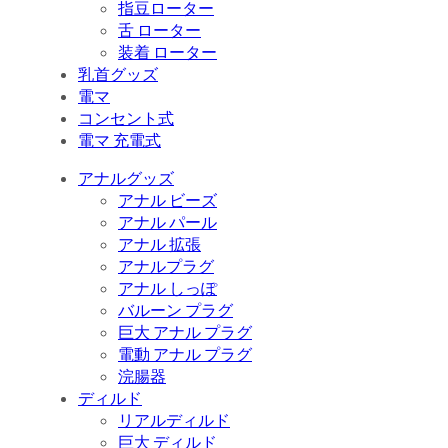
指豆ローター
舌 ローター
装着 ローター
乳首グッズ
電マ
コンセント式
電マ 充電式
アナルグッズ
アナル ビーズ
アナル パール
アナル 拡張
アナルプラグ
アナル しっぽ
バルーン プラグ
巨大 アナル プラグ
電動 アナル プラグ
浣腸器
ディルド
リアルディルド
巨大 ディルド