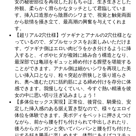
女の秘密部位を再現したおもちゃは、生き生きとした
外観、柔らかく滑らかなタッチとして君臨していま
す。挿入口造形から陰唇のシワまで、視覚と触覚両面
から欲情を掻き立て、最高潮の興奮を与えてくれま
す。
【超リアル2穴仕様】ヴァギナとアナルの2穴仕様とな
っているので、ダブルセックスをお楽しみいただけま
す。ヴァギナ側はエロい肉ビラをかき分けるように挿
入すると、イボやヒダが複雑に絡み合う構造となり、
最深部では亀頭をギュッと締め付ける膣壁を堪能する
ことができます。アナル側は細かいシワを再現した美
しい挿入口となり、粒々突起が所狭しと張り巡らさ
れ、奥へ進むたびに括約筋による締め付けを存分に体
感できます。我慢しなくていい、今すぐ熱い精液を彼
女の中に思い切り注ぎ込みましょう！
【多体位セックス実現】正常位、後背位、騎乗位、安
定した挿入感のある据え置き型なので、様々なエロイ
体位を体験できます。美ボディをベットに押さえつけ
ながら、前から腰を打ち付けられて中出しされたり、
後ろからガンガンと突いてパンパンと腰を打ち付けた
りする好き勝手に楽しめます。体型にあえばコスチュ