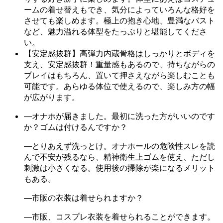
ームの着せ替えもでき、気分によっていろんな格好を
させても楽しめます。極上の抱き心地、豊満なバスト
など、魅力溢れる体型をたっぷりと堪能してくださ
い。
【安定感抜群】高弾力内蔵骨格はしっかりとボディを
支え、安定感抜群！重量感もあるので、持ちながらの
プレイはもちろん、置いて押さえながら楽しむことも
可能です。あらゆる体位で使えるので、楽しみ方の幅
が広がります。
―オナホが届きました。最初に洗った方がいいのです
か？ゴムは付けるんですか？
―とりあえず洗っとけ。オナホールの危険性スレを読
んで不安が残るなら、精神衛生上ゴムを使え、ただし
刺激は小さくなる。使用後の掃除が楽になるメリット
もある。
―市販の衣装は着せられますか？
―市販、コスプレ衣装を着せられることができます。