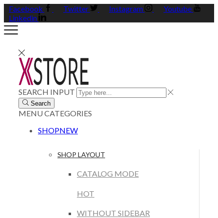
Facebook
Twitter
Instagram
Youtube
Linkedin
SEARCH INPUT
Search
MENU
CATEGORIES
SHOP
NEW
SHOP LAYOUT
CATALOG MODE
HOT
WITHOUT SIDEBAR