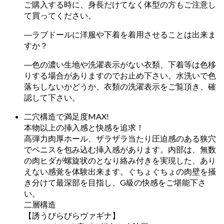
ご購入する時に、身長だけてなく体型の方もご注意し
て買ってください。
―ラブドールに洋服や下着を着用させることは出来ま
すか？
―色の濃い生地や洗濯表示がない衣類、下着等は色移
りする場合がありますのでお止め下さい。水洗いで色
落ちしないかどうか、衣類の洗濯表示をご覧頂き、確
認して下さい。
二穴構造で満足度MAX!
本物以上の挿入感と快感を追求！
高弾力肉厚ホール、ザラザラ当たり圧迫感のある狭穴
でペニスを包み込む挿入感があります。内部は、無数
の肉ヒダが螺旋状のとなり絡み付きを実現した、あり
えない感覚を体験出来ます。ぐちょぐちょの肉壁を掻
き分けて最深部を目指し、G級の快感をご堪能下さ
い。
二層構造
【誘うびらびらヴァギナ】