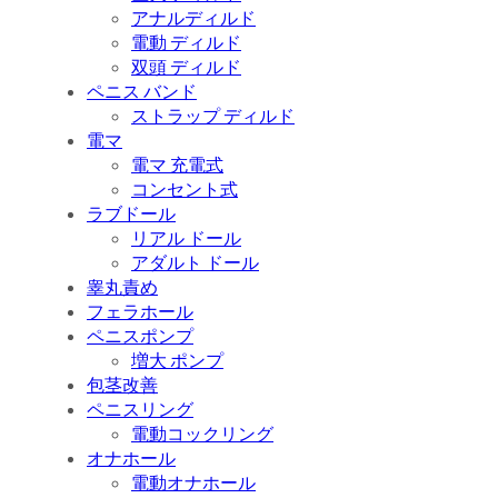
アナルディルド
電動 ディルド
双頭 ディルド
ペニス バンド
ストラップ ディルド
電マ
電マ 充電式
コンセント式
ラブドール
リアル ドール
アダルト ドール
睾丸責め
フェラホール
ペニスポンプ
増大 ポンプ
包茎改善
ペニスリング
電動コックリング
オナホール
電動オナホール