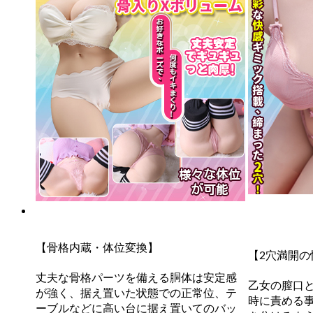
【骨格内蔵・体位変換】
【2穴満開の
丈夫な骨格パーツを備える胴体は安定感
乙女の膣口
が強く、据え置いた状態での正常位、テ
時に責める
ーブルなどに高い台に据え置いてのバッ