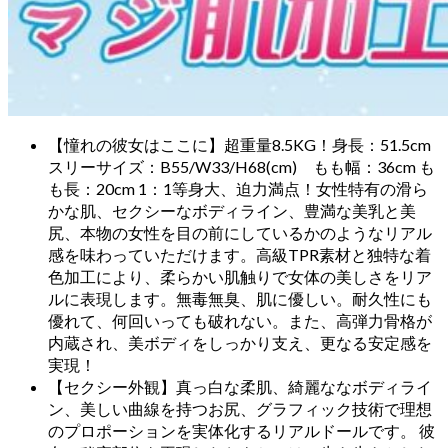
【憧れの彼女はここに】超重量8.5KG！身長：51.5cm
スリーサイズ：B55/W33/H68(cm) もも幅：36cm も
も長：20cm 1：1等身大、迫力満点！女性特有の滑ら
かな肌、セクシーなボディライン、豊満な美乳と美
尻、本物の女性を目の前にしているかのようなリアル
感を味わっていただけます。高級TPR素材と独特な着
色加工により、柔らかい肌触りで女体の美しさをリア
ルに表現します。無毒無臭、肌に優しい。耐久性にも
優れて、何回いっても破れない。また、高弾力骨格が
内蔵され、美ボディをしっかり支え、更なる安定感を
実現！
【セクシー外観】真っ白な柔肌、綺麗ななボディライ
ン、美しい曲線を持つお尻、グラフィック技術で理想
のプロポーションを実体化するリアルドールです。 彼