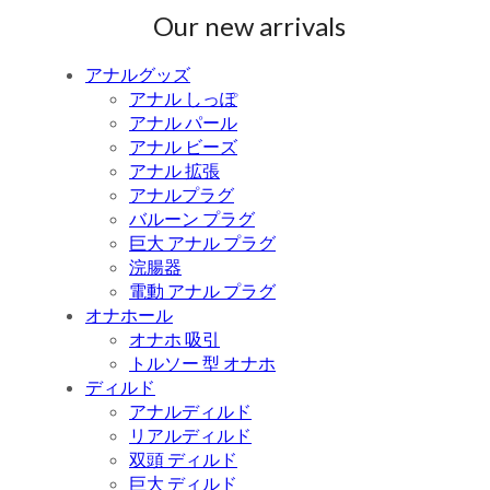
Our new arrivals
アナルグッズ
アナル しっぽ
アナル パール
アナル ビーズ
アナル 拡張
アナルプラグ
バルーン プラグ
巨大 アナル プラグ
浣腸器
電動 アナル プラグ
オナホール
オナホ 吸引
トルソー 型 オナホ
ディルド
アナルディルド
リアルディルド
双頭 ディルド
巨大 ディルド