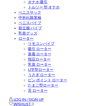
オナホ 吸引
トルソー 型 オナホ
ペニスサック
中折れ陰茎袖
ペニスバイブ
前立腺 バイブ
乳首グッズ
ローター
リモコンバイブ
吸引 ローター
装着 ローター
指豆ローター
乳首 ローター
U字型ローター
うさぎ ローター
ピン ポイント ローター
たまご型ローター
舌 ローター
LOG IN / SIGN UP
WISHLIST
0