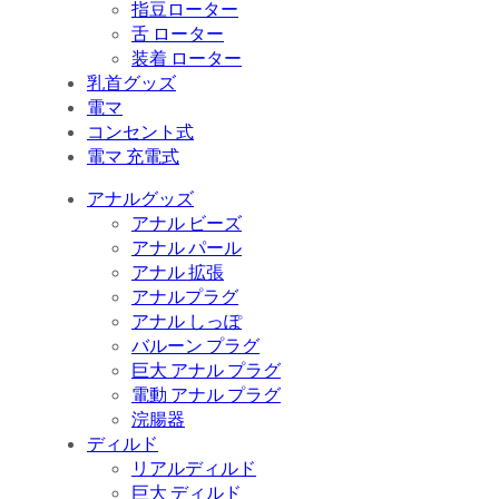
指豆ローター
舌 ローター
装着 ローター
乳首グッズ
電マ
コンセント式
電マ 充電式
アナルグッズ
アナル ビーズ
アナル パール
アナル 拡張
アナルプラグ
アナル しっぽ
バルーン プラグ
巨大 アナル プラグ
電動 アナル プラグ
浣腸器
ディルド
リアルディルド
巨大 ディルド