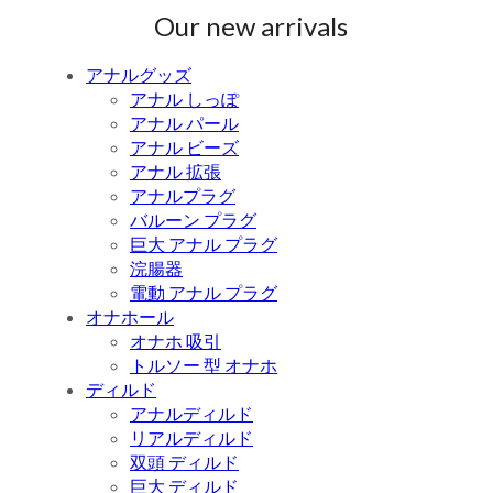
Our new arrivals
アナルグッズ
アナル しっぽ
アナル パール
アナル ビーズ
アナル 拡張
アナルプラグ
バルーン プラグ
巨大 アナル プラグ
浣腸器
電動 アナル プラグ
オナホール
オナホ 吸引
トルソー 型 オナホ
ディルド
アナルディルド
リアルディルド
双頭 ディルド
巨大 ディルド