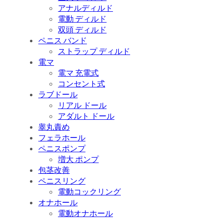
アナルディルド
電動 ディルド
双頭 ディルド
ペニス バンド
ストラップ ディルド
電マ
電マ 充電式
コンセント式
ラブドール
リアル ドール
アダルト ドール
睾丸責め
フェラホール
ペニスポンプ
増大 ポンプ
包茎改善
ペニスリング
電動コックリング
オナホール
電動オナホール