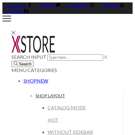
Facebook
Twitter
Instagram
Youtube
Linkedin
SEARCH INPUT
Search
MENU
CATEGORIES
SHOP
NEW
SHOP LAYOUT
CATALOG MODE
HOT
WITHOUT SIDEBAR