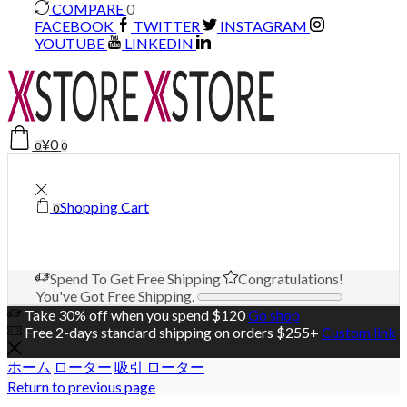
COMPARE
0
FACEBOOK
TWITTER
INSTAGRAM
YOUTUBE
LINKEDIN
¥
0
0
0
Shopping Cart
0
Spend
To Get Free Shipping
Congratulations!
You've Got Free Shipping.
Take 30% off when you spend $120
Go shop
Free 2-days standard shipping on orders $255+
Custom link
ホーム
ローター
吸引 ローター
Return to previous page