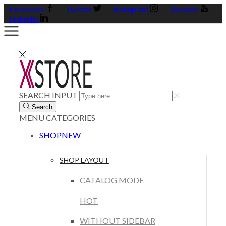
Facebook
Twitter
Instagram
Youtube
Linkedin
SEARCH INPUT
Search
MENU
CATEGORIES
SHOP
NEW
SHOP LAYOUT
CATALOG MODE
HOT
WITHOUT SIDEBAR