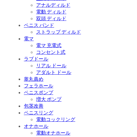
アナルディルド
電動 ディルド
双頭 ディルド
ペニス バンド
ストラップ ディルド
電マ
電マ 充電式
コンセント式
ラブドール
リアル ドール
アダルト ドール
睾丸責め
フェラホール
ペニスポンプ
増大 ポンプ
包茎改善
ペニスリング
電動コックリング
オナホール
電動オナホール