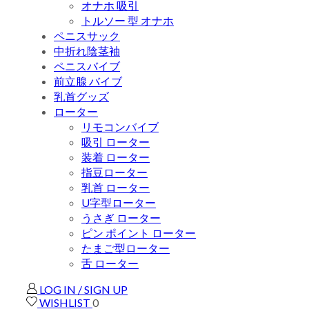
オナホ 吸引
トルソー 型 オナホ
ペニスサック
中折れ陰茎袖
ペニスバイブ
前立腺 バイブ
乳首グッズ
ローター
リモコンバイブ
吸引 ローター
装着 ローター
指豆ローター
乳首 ローター
U字型ローター
うさぎ ローター
ピン ポイント ローター
たまご型ローター
舌 ローター
LOG IN / SIGN UP
WISHLIST
0