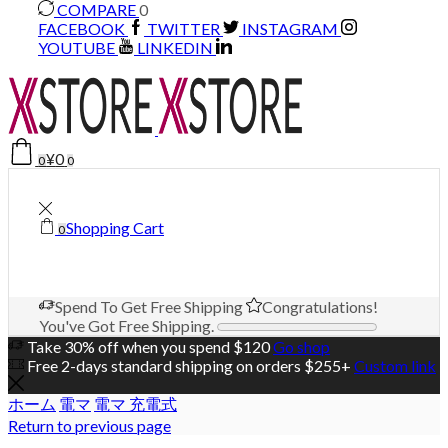
COMPARE
0
FACEBOOK
TWITTER
INSTAGRAM
YOUTUBE
LINKEDIN
¥
0
0
0
Shopping Cart
0
Spend
To Get Free Shipping
Congratulations!
You've Got Free Shipping.
Take 30% off when you spend $120
Go shop
Free 2-days standard shipping on orders $255+
Custom link
ホーム
電マ
電マ 充電式
Return to previous page