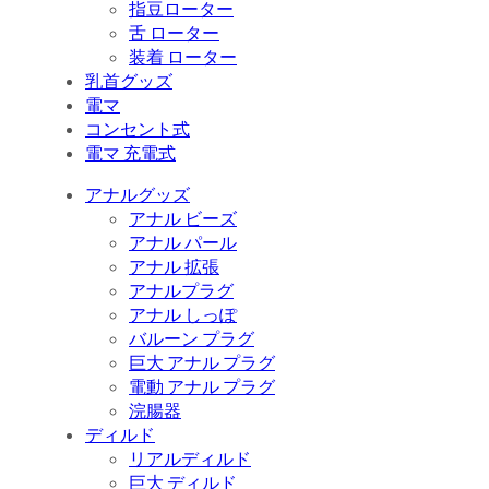
指豆ローター
舌 ローター
装着 ローター
乳首グッズ
電マ
コンセント式
電マ 充電式
アナルグッズ
アナル ビーズ
アナル パール
アナル 拡張
アナルプラグ
アナル しっぽ
バルーン プラグ
巨大 アナル プラグ
電動 アナル プラグ
浣腸器
ディルド
リアルディルド
巨大 ディルド