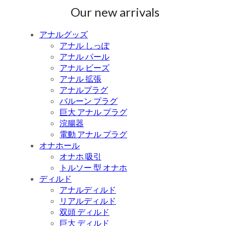
Our new arrivals
アナルグッズ
アナル しっぽ
アナル パール
アナル ビーズ
アナル 拡張
アナルプラグ
バルーン プラグ
巨大 アナル プラグ
浣腸器
電動 アナル プラグ
オナホール
オナホ 吸引
トルソー 型 オナホ
ディルド
アナルディルド
リアルディルド
双頭 ディルド
巨大 ディルド