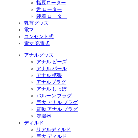
指豆ローター
舌 ローター
装着 ローター
乳首グッズ
電マ
コンセント式
電マ 充電式
アナルグッズ
アナル ビーズ
アナル パール
アナル 拡張
アナルプラグ
アナル しっぽ
バルーン プラグ
巨大 アナル プラグ
電動 アナル プラグ
浣腸器
ディルド
リアルディルド
巨大 ディルド