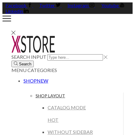
Facebook
Twitter
Instagram
Youtube
Linkedin
SEARCH INPUT
Search
MENU
CATEGORIES
SHOP
NEW
SHOP LAYOUT
CATALOG MODE
HOT
WITHOUT SIDEBAR