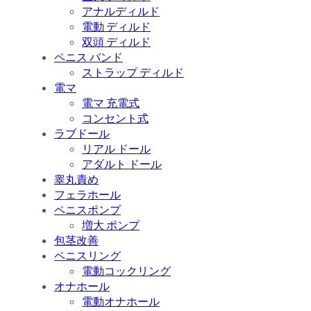
アナルディルド
電動 ディルド
双頭 ディルド
ペニス バンド
ストラップ ディルド
電マ
電マ 充電式
コンセント式
ラブドール
リアル ドール
アダルト ドール
睾丸責め
フェラホール
ペニスポンプ
増大 ポンプ
包茎改善
ペニスリング
電動コックリング
オナホール
電動オナホール