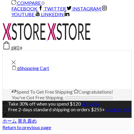
COMPARE
0
FACEBOOK
TWITTER
INSTAGRAM
YOUTUBE
LINKEDIN
¥
0
0
0
Shopping Cart
0
Spend
To Get Free Shipping
Congratulations!
You've Got Free Shipping.
Take 30% off when you spend $120
Go shop
Free 2-days standard shipping on orders $255+
Custom link
ホーム
睾丸責め
Return to previous page