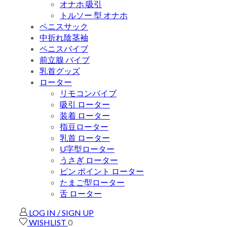
オナホ 吸引
トルソー 型 オナホ
ペニスサック
中折れ陰茎袖
ペニスバイブ
前立腺 バイブ
乳首グッズ
ローター
リモコンバイブ
吸引 ローター
装着 ローター
指豆ローター
乳首 ローター
U字型ローター
うさぎ ローター
ピン ポイント ローター
たまご型ローター
舌 ローター
LOG IN / SIGN UP
WISHLIST
0