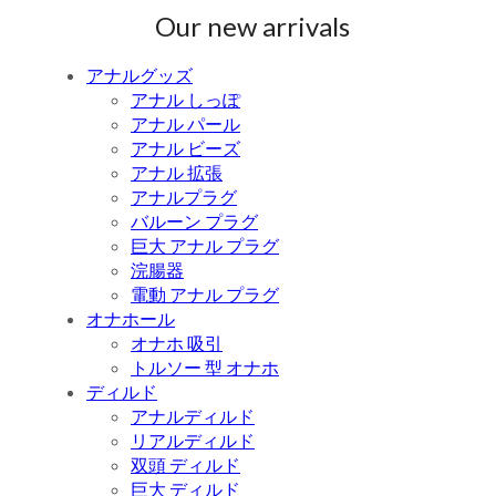
Our new arrivals
アナルグッズ
アナル しっぽ
アナル パール
アナル ビーズ
アナル 拡張
アナルプラグ
バルーン プラグ
巨大 アナル プラグ
浣腸器
電動 アナル プラグ
オナホール
オナホ 吸引
トルソー 型 オナホ
ディルド
アナルディルド
リアルディルド
双頭 ディルド
巨大 ディルド