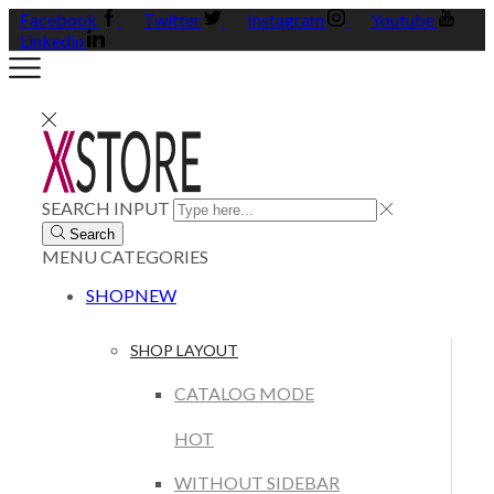
Facebook
Twitter
Instagram
Youtube
Linkedin
SEARCH INPUT
Search
MENU
CATEGORIES
SHOP
NEW
SHOP LAYOUT
CATALOG MODE
HOT
WITHOUT SIDEBAR