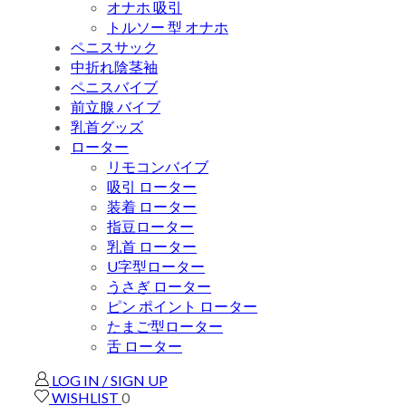
オナホ 吸引
トルソー 型 オナホ
ペニスサック
中折れ陰茎袖
ペニスバイブ
前立腺 バイブ
乳首グッズ
ローター
リモコンバイブ
吸引 ローター
装着 ローター
指豆ローター
乳首 ローター
U字型ローター
うさぎ ローター
ピン ポイント ローター
たまご型ローター
舌 ローター
LOG IN / SIGN UP
WISHLIST
0