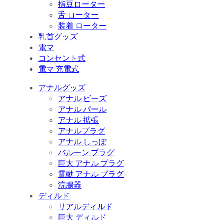
指豆ローター
舌 ローター
装着 ローター
乳首グッズ
電マ
コンセント式
電マ 充電式
アナルグッズ
アナル ビーズ
アナル パール
アナル 拡張
アナルプラグ
アナル しっぽ
バルーン プラグ
巨大 アナル プラグ
電動 アナル プラグ
浣腸器
ディルド
リアルディルド
巨大 ディルド