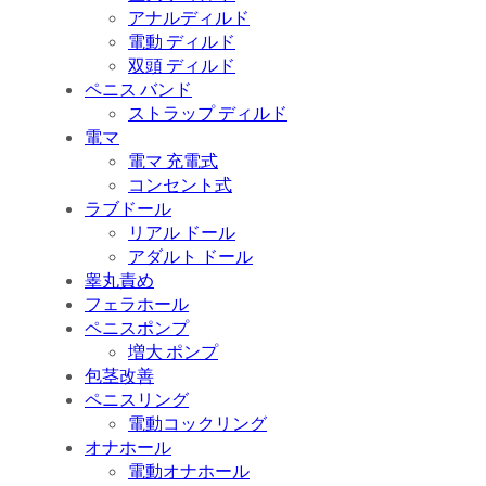
アナルディルド
電動 ディルド
双頭 ディルド
ペニス バンド
ストラップ ディルド
電マ
電マ 充電式
コンセント式
ラブドール
リアル ドール
アダルト ドール
睾丸責め
フェラホール
ペニスポンプ
増大 ポンプ
包茎改善
ペニスリング
電動コックリング
オナホール
電動オナホール