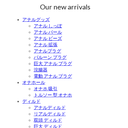
Our new arrivals
アナルグッズ
アナル しっぽ
アナル パール
アナル ビーズ
アナル 拡張
アナルプラグ
バルーン プラグ
巨大 アナル プラグ
浣腸器
電動 アナル プラグ
オナホール
オナホ 吸引
トルソー 型 オナホ
ディルド
アナルディルド
リアルディルド
双頭 ディルド
巨大 ディルド