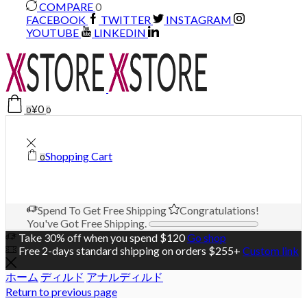
COMPARE
0
FACEBOOK
TWITTER
INSTAGRAM
YOUTUBE
LINKEDIN
¥
0
0
0
Shopping Cart
0
Spend
To Get Free Shipping
Congratulations!
You've Got Free Shipping.
Take 30% off when you spend $120
Go shop
Free 2-days standard shipping on orders $255+
Custom link
ホーム
ディルド
アナルディルド
Return to previous page