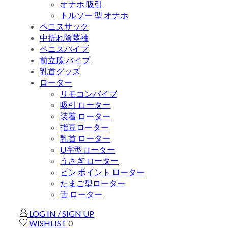
オナホ 吸引
トルソー 型 オナホ
ペニスサック
中折れ陰茎袖
ペニスバイブ
前立腺 バイブ
乳首グッズ
ローター
リモコンバイブ
吸引 ローター
装着 ローター
指豆ローター
乳首 ローター
U字型ローター
うさぎ ローター
ピン ポイント ローター
たまご型ローター
舌 ローター
LOG IN / SIGN UP
WISHLIST
0