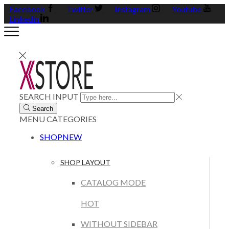
Facebook
Twitter
Instagram
Youtube
Linkedin
SEARCH INPUT
Search
MENU
CATEGORIES
SHOP
NEW
SHOP LAYOUT
CATALOG MODE
HOT
WITHOUT SIDEBAR