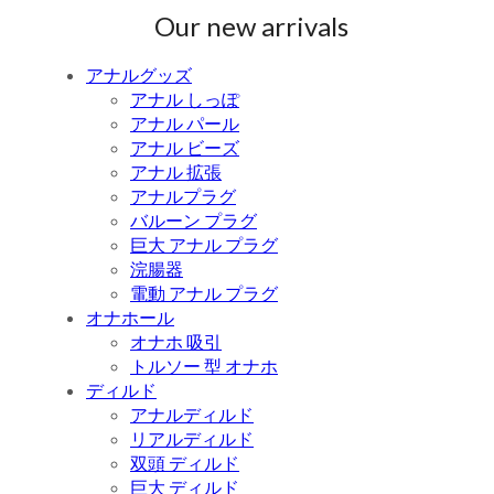
Our new arrivals
アナルグッズ
アナル しっぽ
アナル パール
アナル ビーズ
アナル 拡張
アナルプラグ
バルーン プラグ
巨大 アナル プラグ
浣腸器
電動 アナル プラグ
オナホール
オナホ 吸引
トルソー 型 オナホ
ディルド
アナルディルド
リアルディルド
双頭 ディルド
巨大 ディルド