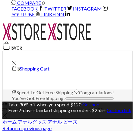
COMPARE
0
FACEBOOK
TWITTER
INSTAGRAM
YOUTUBE
LINKEDIN
¥
0
0
0
Shopping Cart
0
Spend
To Get Free Shipping
Congratulations!
You've Got Free Shipping.
Take 30% off when you spend $120
Go shop
Free 2-days standard shipping on orders $255+
Custom link
ホーム
アナルグッズ
アナル ビーズ
Return to previous page