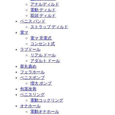
アナルディルド
電動 ディルド
双頭 ディルド
ペニス バンド
ストラップ ディルド
電マ
電マ 充電式
コンセント式
ラブドール
リアル ドール
アダルト ドール
睾丸責め
フェラホール
ペニスポンプ
増大 ポンプ
包茎改善
ペニスリング
電動コックリング
オナホール
電動オナホール