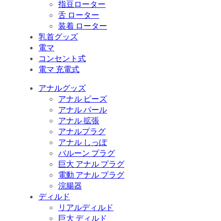
指豆ローター
舌 ローター
装着 ローター
乳首グッズ
電マ
コンセント式
電マ 充電式
アナルグッズ
アナル ビーズ
アナル パール
アナル 拡張
アナルプラグ
アナル しっぽ
バルーン プラグ
巨大 アナル プラグ
電動 アナル プラグ
浣腸器
ディルド
リアルディルド
巨大 ディルド