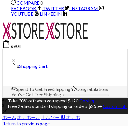
COMPARE
0
FACEBOOK
TWITTER
INSTAGRAM
YOUTUBE
LINKEDIN
¥
0
0
0
Shopping Cart
0
Spend
To Get Free Shipping
Congratulations!
You've Got Free Shipping.
Take 30% off when you spend $120
Go shop
Free 2-days standard shipping on orders $255+
Custom link
ホーム
オナホール
トルソー 型 オナホ
Return to previous page