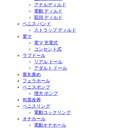
アナルディルド
電動 ディルド
双頭 ディルド
ペニス バンド
ストラップ ディルド
電マ
電マ 充電式
コンセント式
ラブドール
リアル ドール
アダルト ドール
睾丸責め
フェラホール
ペニスポンプ
増大 ポンプ
包茎改善
ペニスリング
電動コックリング
オナホール
電動オナホール