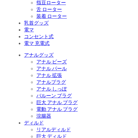
指豆ローター
舌 ローター
装着 ローター
乳首グッズ
電マ
コンセント式
電マ 充電式
アナルグッズ
アナル ビーズ
アナル パール
アナル 拡張
アナルプラグ
アナル しっぽ
バルーン プラグ
巨大 アナル プラグ
電動 アナル プラグ
浣腸器
ディルド
リアルディルド
巨大 ディルド