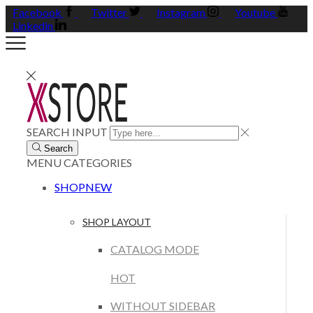
Facebook
Twitter
Instagram
Youtube
Linkedin
SEARCH INPUT
Search
MENU
CATEGORIES
SHOP
NEW
SHOP LAYOUT
CATALOG MODE
HOT
WITHOUT SIDEBAR