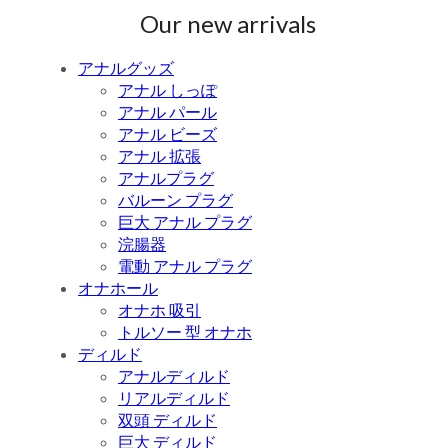
Our new arrivals
アナルグッズ
アナル しっぽ
アナル パール
アナル ビーズ
アナル 拡張
アナルプラグ
バルーン プラグ
巨大 アナル プラグ
浣腸器
電動 アナル プラグ
オナホール
オナホ 吸引
トルソー 型 オナホ
ディルド
アナルディルド
リアルディルド
双頭 ディルド
巨大 ディルド