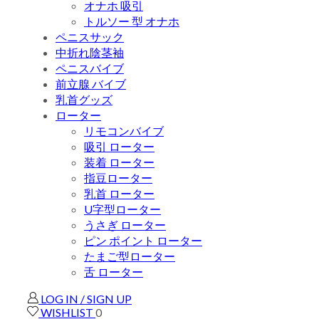
オナホ 吸引
トルソー 型 オナホ
ペニスサック
中折れ陰茎袖
ペニスバイブ
前立腺 バイブ
乳首グッズ
ローター
リモコンバイブ
吸引 ローター
装着 ローター
指豆ローター
乳首 ローター
U字型ローター
うさぎ ローター
ピン ポイント ローター
たまご型ローター
舌 ローター
LOG IN / SIGN UP
WISHLIST
0