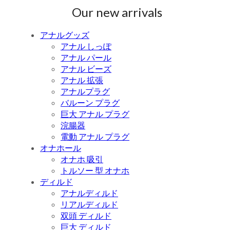
Our new arrivals
アナルグッズ
アナル しっぽ
アナル パール
アナル ビーズ
アナル 拡張
アナルプラグ
バルーン プラグ
巨大 アナル プラグ
浣腸器
電動 アナル プラグ
オナホール
オナホ 吸引
トルソー 型 オナホ
ディルド
アナルディルド
リアルディルド
双頭 ディルド
巨大 ディルド