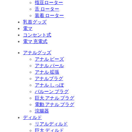
指豆ローター
舌 ローター
装着 ローター
乳首グッズ
電マ
コンセント式
電マ 充電式
アナルグッズ
アナル ビーズ
アナル パール
アナル 拡張
アナルプラグ
アナル しっぽ
バルーン プラグ
巨大 アナル プラグ
電動 アナル プラグ
浣腸器
ディルド
リアルディルド
巨大 ディルド