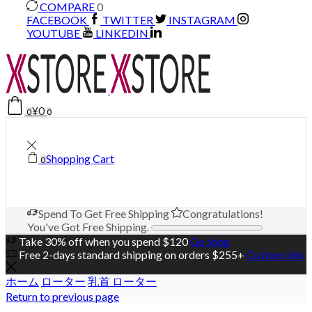
COMPARE
0
FACEBOOK
TWITTER
INSTAGRAM
YOUTUBE
LINKEDIN
¥
0
0
0
Shopping Cart
0
Spend
To Get Free Shipping
Congratulations!
You've Got Free Shipping.
Take 30% off when you spend $120
Go shop
Free 2-days standard shipping on orders $255+
Custom link
ホーム
ローター
乳首 ローター
Return to previous page