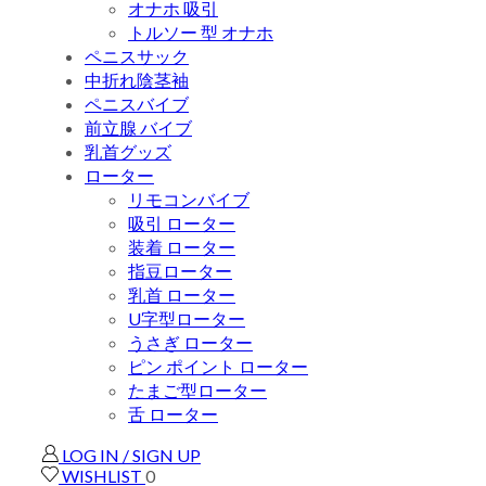
オナホ 吸引
トルソー 型 オナホ
ペニスサック
中折れ陰茎袖
ペニスバイブ
前立腺 バイブ
乳首グッズ
ローター
リモコンバイブ
吸引 ローター
装着 ローター
指豆ローター
乳首 ローター
U字型ローター
うさぎ ローター
ピン ポイント ローター
たまご型ローター
舌 ローター
LOG IN / SIGN UP
WISHLIST
0