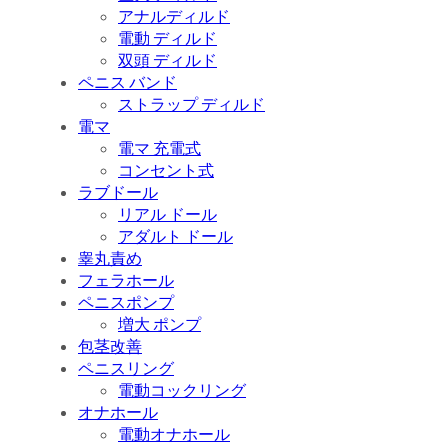
アナルディルド
電動 ディルド
双頭 ディルド
ペニス バンド
ストラップ ディルド
電マ
電マ 充電式
コンセント式
ラブドール
リアル ドール
アダルト ドール
睾丸責め
フェラホール
ペニスポンプ
増大 ポンプ
包茎改善
ペニスリング
電動コックリング
オナホール
電動オナホール