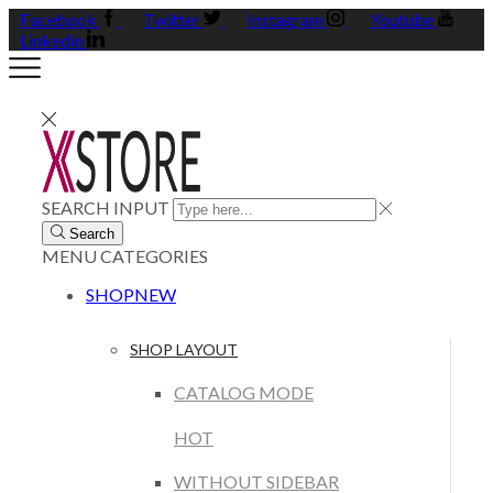
Facebook
Twitter
Instagram
Youtube
Linkedin
SEARCH INPUT
Search
MENU
CATEGORIES
SHOP
NEW
SHOP LAYOUT
CATALOG MODE
HOT
WITHOUT SIDEBAR