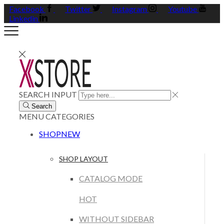
Facebook
Twitter
Instagram
Youtube
Linkedin
SEARCH INPUT
Search
MENU
CATEGORIES
SHOP
NEW
SHOP LAYOUT
CATALOG MODE
HOT
WITHOUT SIDEBAR