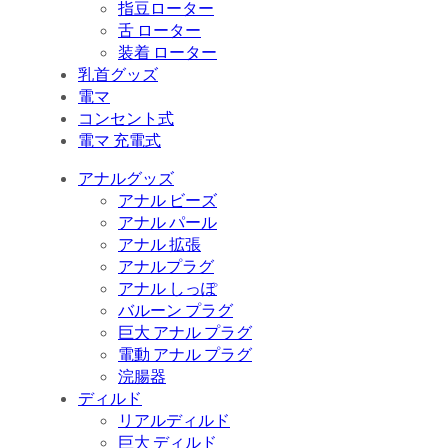
指豆ローター
舌 ローター
装着 ローター
乳首グッズ
電マ
コンセント式
電マ 充電式
アナルグッズ
アナル ビーズ
アナル パール
アナル 拡張
アナルプラグ
アナル しっぽ
バルーン プラグ
巨大 アナル プラグ
電動 アナル プラグ
浣腸器
ディルド
リアルディルド
巨大 ディルド