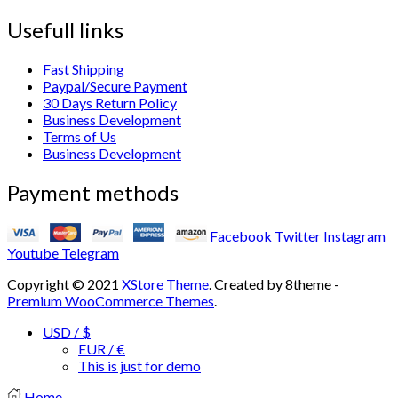
Usefull links
Fast Shipping
Paypal/Secure Payment
30 Days Return Policy
Business Development
Terms of Us
Business Development
Payment methods
Facebook
Twitter
Instagram
Youtube
Telegram
Copyright © 2021
XStore Theme
. Created by 8theme -
Premium WooCommerce Themes
.
USD / $
EUR / €
This is just for demo
Home