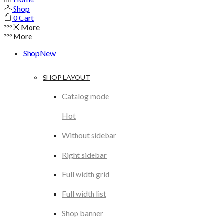
Shop
0
Cart
More
More
Shop
New
SHOP LAYOUT
Catalog mode
Hot
Without sidebar
Right sidebar
Full width grid
Full width list
Shop banner