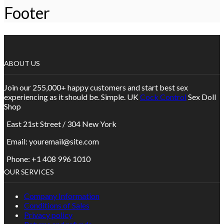
Footer
ABOUT US
Join our 255,000+ happy customers and start best sex
experiencing as it should be. Simple. UK
Cock Control
Sex Doll
Shop
East 21st Street / 304 New York
Email: youremail@site.com
Phone: +1 408 996 1010
OUR SERVICES
Company Information
Conditions of Sales
Privacy policy