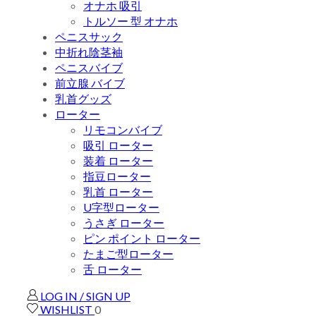
オナホ 吸引
トルソー 型 オナホ
ペニスサック
中折れ陰茎袖
ペニスバイブ
前立腺 バイブ
乳首グッズ
ローター
リモコンバイブ
吸引 ローター
装着 ローター
指豆ローター
乳首 ローター
U字型ローター
うさぎ ローター
ピン ポイント ローター
たまご型ローター
舌 ローター
LOG IN / SIGN UP
WISHLIST
0