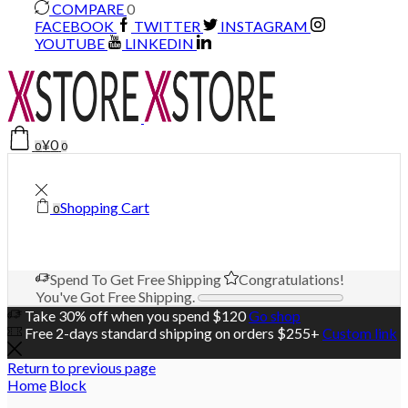
COMPARE
0
FACEBOOK
TWITTER
INSTAGRAM
YOUTUBE
LINKEDIN
¥
0
0
0
Shopping Cart
0
Spend
To Get Free Shipping
Congratulations!
You've Got Free Shipping.
Take 30% off when you spend $120
Go shop
Free 2-days standard shipping on orders $255+
Custom link
Return to previous page
Home
Block