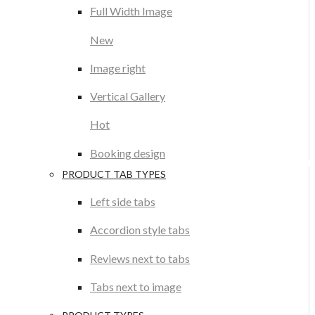
Full Width Image
New
Image right
Vertical Gallery
Hot
Booking design
PRODUCT TAB TYPES
Left side tabs
Accordion style tabs
Reviews next to tabs
Tabs next to image