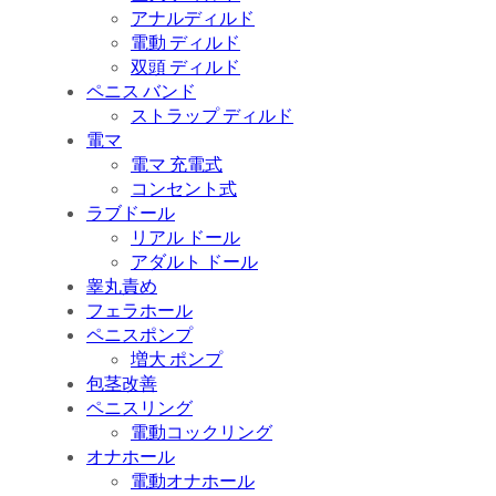
アナルディルド
電動 ディルド
双頭 ディルド
ペニス バンド
ストラップ ディルド
電マ
電マ 充電式
コンセント式
ラブドール
リアル ドール
アダルト ドール
睾丸責め
フェラホール
ペニスポンプ
増大 ポンプ
包茎改善
ペニスリング
電動コックリング
オナホール
電動オナホール