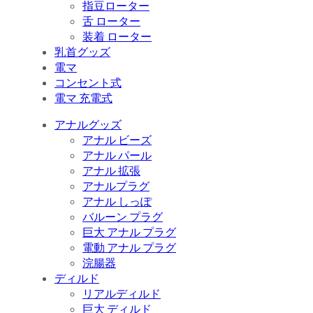
指豆ローター
舌 ローター
装着 ローター
乳首グッズ
電マ
コンセント式
電マ 充電式
アナルグッズ
アナル ビーズ
アナル パール
アナル 拡張
アナルプラグ
アナル しっぽ
バルーン プラグ
巨大 アナル プラグ
電動 アナル プラグ
浣腸器
ディルド
リアルディルド
巨大 ディルド