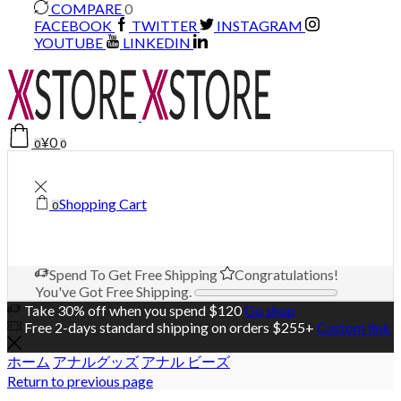
COMPARE
0
FACEBOOK
TWITTER
INSTAGRAM
YOUTUBE
LINKEDIN
¥
0
0
0
Shopping Cart
0
Spend
To Get Free Shipping
Congratulations!
You've Got Free Shipping.
Take 30% off when you spend $120
Go shop
Free 2-days standard shipping on orders $255+
Custom link
ホーム
アナルグッズ
アナル ビーズ
Return to previous page