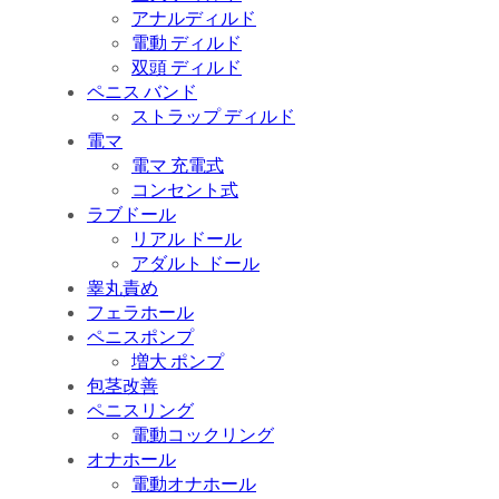
アナルディルド
電動 ディルド
双頭 ディルド
ペニス バンド
ストラップ ディルド
電マ
電マ 充電式
コンセント式
ラブドール
リアル ドール
アダルト ドール
睾丸責め
フェラホール
ペニスポンプ
増大 ポンプ
包茎改善
ペニスリング
電動コックリング
オナホール
電動オナホール