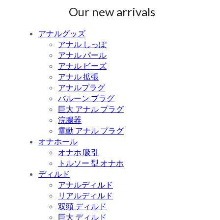
Our new arrivals
アナルグッズ
アナル しっぽ
アナル パール
アナル ビーズ
アナル 拡張
アナルプラグ
バルーン プラグ
巨大 アナル プラグ
浣腸器
電動 アナル プラグ
オナホール
オナホ 吸引
トルソー 型 オナホ
ディルド
アナルディルド
リアルディルド
双頭 ディルド
巨大 ディルド