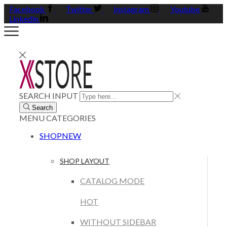
Facebook
Twitter
Instagram
Youtube
Linkedin
SEARCH INPUT
Search
MENU
CATEGORIES
SHOP
NEW
SHOP LAYOUT
CATALOG MODE
HOT
WITHOUT SIDEBAR