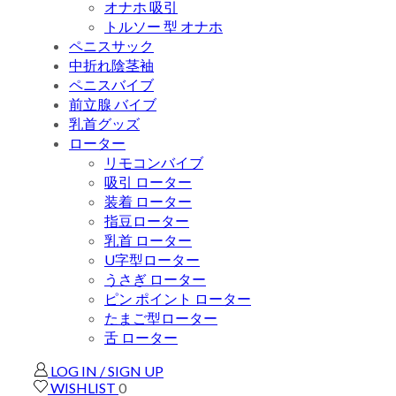
オナホ 吸引
トルソー 型 オナホ
ペニスサック
中折れ陰茎袖
ペニスバイブ
前立腺 バイブ
乳首グッズ
ローター
リモコンバイブ
吸引 ローター
装着 ローター
指豆ローター
乳首 ローター
U字型ローター
うさぎ ローター
ピン ポイント ローター
たまご型ローター
舌 ローター
LOG IN / SIGN UP
WISHLIST
0