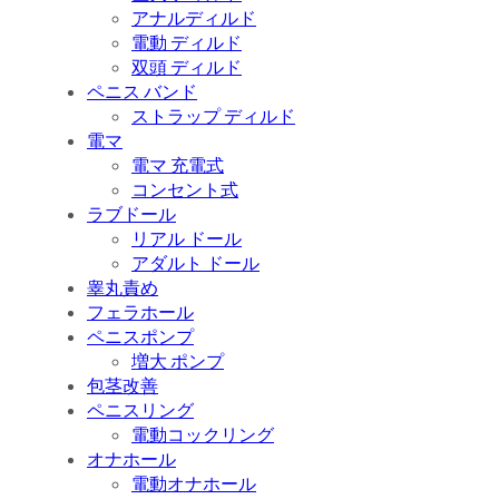
アナルディルド
電動 ディルド
双頭 ディルド
ペニス バンド
ストラップ ディルド
電マ
電マ 充電式
コンセント式
ラブドール
リアル ドール
アダルト ドール
睾丸責め
フェラホール
ペニスポンプ
増大 ポンプ
包茎改善
ペニスリング
電動コックリング
オナホール
電動オナホール