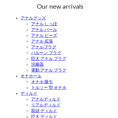
Our new arrivals
アナルグッズ
アナル しっぽ
アナル パール
アナル ビーズ
アナル 拡張
アナルプラグ
バルーン プラグ
巨大 アナル プラグ
浣腸器
電動 アナル プラグ
オナホール
オナホ 吸引
トルソー 型 オナホ
ディルド
アナルディルド
リアルディルド
双頭 ディルド
巨大 ディルド