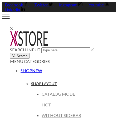
Facebook
Twitter
Instagram
Youtube
Linkedin
SEARCH INPUT
Search
MENU
CATEGORIES
SHOP
NEW
SHOP LAYOUT
CATALOG MODE
HOT
WITHOUT SIDEBAR