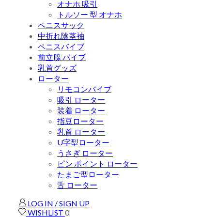
オナホ 吸引
トルソー 型 オナホ
ペニスサック
中折れ陰茎袖
ペニスバイブ
前立腺 バイブ
乳首グッズ
ローター
リモコンバイブ
吸引 ローター
装着 ローター
指豆ローター
乳首 ローター
U字型ローター
うさぎ ローター
ピン ポイント ローター
たまご型ローター
舌 ローター
LOG IN / SIGN UP
WISHLIST
0