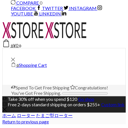
COMPARE
0
FACEBOOK
TWITTER
INSTAGRAM
YOUTUBE
LINKEDIN
¥
0
0
0
Shopping Cart
0
Spend
To Get Free Shipping
Congratulations!
You've Got Free Shipping.
Take 30% off when you spend $120
Go shop
Free 2-days standard shipping on orders $255+
Custom link
ホーム
ローター
たまご型ローター
Return to previous page