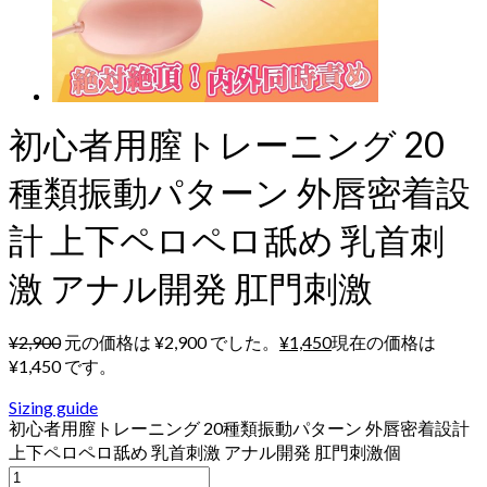
初心者用膣トレーニング 20
種類振動パターン 外唇密着設
計 上下ペロペロ舐め 乳首刺
激 アナル開発 肛門刺激
¥
2,900
元の価格は ¥2,900 でした。
¥
1,450
現在の価格は
¥1,450 です。
Sizing guide
初心者用膣トレーニング 20種類振動パターン 外唇密着設計
上下ペロペロ舐め 乳首刺激 アナル開発 肛門刺激個