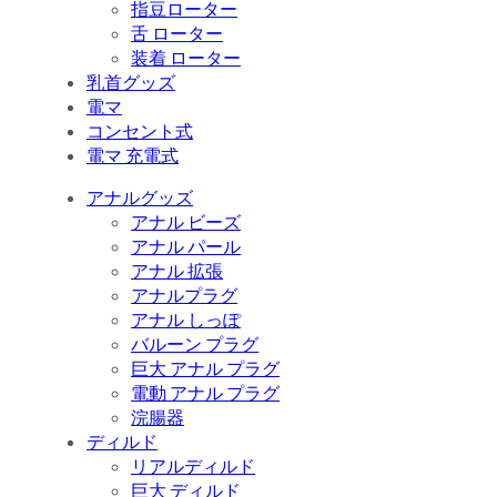
指豆ローター
舌 ローター
装着 ローター
乳首グッズ
電マ
コンセント式
電マ 充電式
アナルグッズ
アナル ビーズ
アナル パール
アナル 拡張
アナルプラグ
アナル しっぽ
バルーン プラグ
巨大 アナル プラグ
電動 アナル プラグ
浣腸器
ディルド
リアルディルド
巨大 ディルド